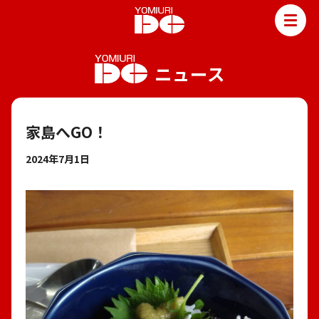
TOP
ニュース
読売DCって？
読売DCニュース
読売DCのサービス
家島へGO！
新聞販売
2024年7月1日
ポスティング
よみうり住まいサポート
お野菜マルシェ
レンタルスペース
会社情報
社是・社訓・理念