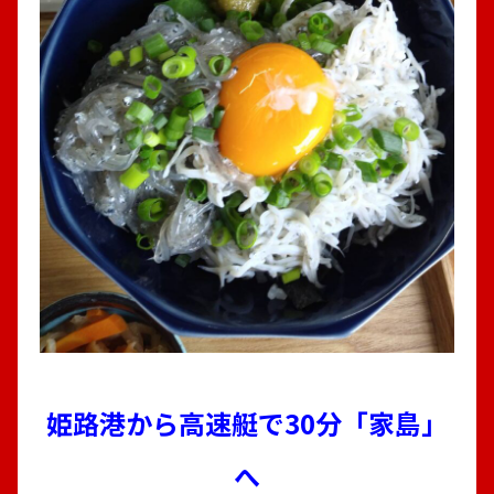
YC店長候補募集
採用情報
YC案内・販売店一覧
新聞購読申し込み
個人情報の取り扱い
サイトマップ
お問い合わせ
姫路港から高速艇で30分「家島」
へ