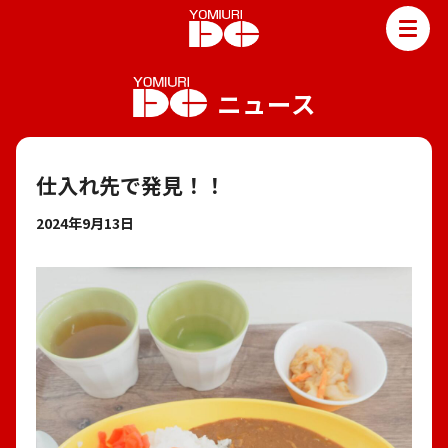
TOP
ニュース
読売DCって？
読売DCニュース
読売DCのサービス
仕入れ先で発見！！
新聞販売
2024年9月13日
ポスティング
よみうり住まいサポート
お野菜マルシェ
レンタルスペース
会社情報
社是・社訓・理念