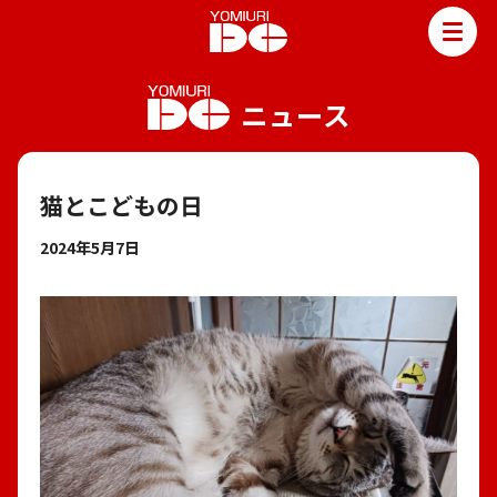
TOP
ニュース
読売DCって？
読売DCニュース
読売DCのサービス
猫とこどもの日
新聞販売
2024年5月7日
ポスティング
よみうり住まいサポート
お野菜マルシェ
レンタルスペース
会社情報
社是・社訓・理念