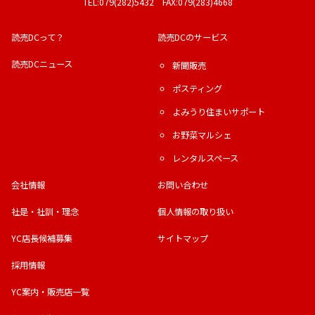
TEL:079(282)5432 FAX:079(283)4668
読売DCって？
読売DCのサービス
読売DCニュース
新聞販売
ポスティング
よみうり住まいサポート
お野菜マルシェ
レンタルスペース
会社情報
お問い合わせ
社是・社訓・理念
個人情報の取り扱い
YC店長候補募集
サイトマップ
採用情報
YC案内・販売店一覧