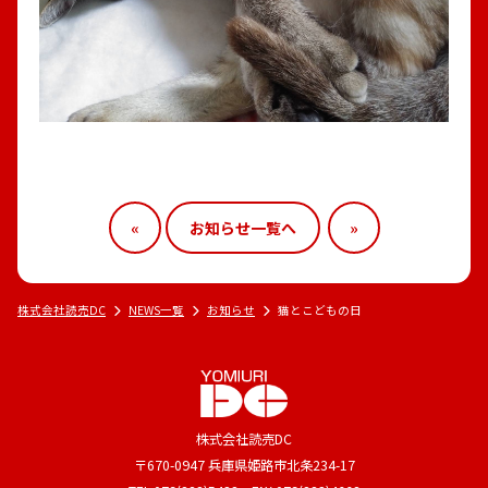
«
お知らせ一覧へ
»
株式会社読売DC
NEWS一覧
お知らせ
猫とこどもの日
株式会社読売DC
〒670-0947 兵庫県姫路市北条234-17